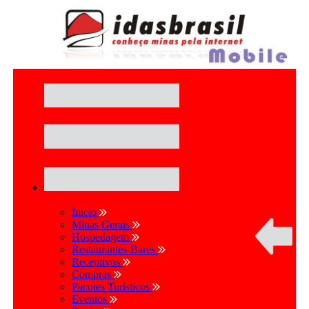
Início
Minas Gerais
Hospedagem
Restaurantes-Bares
Receptivos
Compras
Pacotes Turísticos
Eventos