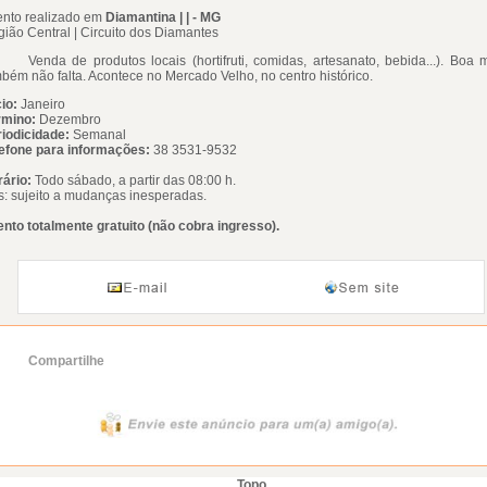
ento realizado em
Diamantina | | - MG
ião Central | Circuito dos Diamantes
nda de produtos locais (hortifruti, comidas, artesanato, bebida...). Boa 
bém não falta. Acontece no Mercado Velho, no centro histórico.
cio:
Janeiro
rmino:
Dezembro
iodicidade:
Semanal
efone para informações:
38 3531-9532
ário:
Todo sábado, a partir das 08:00 h.
: sujeito a mudanças inesperadas.
nto totalmente gratuito (não cobra ingresso).
Compartilhe
Topo