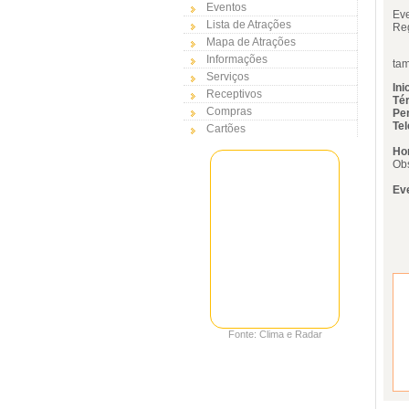
Eventos
Ev
Lista de Atrações
Reg
Mapa de Atrações
Ve
Informações
tam
Serviços
Ini
Receptivos
Té
Compras
Per
Tel
Cartões
Hor
Obs
Eve
Fonte: Clima e Radar