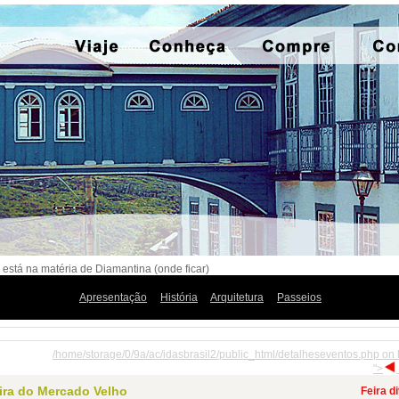
 está na matéria de Diamantina (onde ficar)
Apresentação
História
Arquitetura
Passeios
/home/storage/0/9a/ac/idasbrasil2/public_html/detalheseventos.php on 
">
ira do Mercado Velho
Feira d