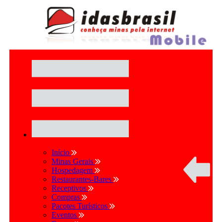
Início
Minas Gerais
Hospedagem
Restaurantes-Bares
Receptivos
Compras
Pacotes Turísticos
Eventos