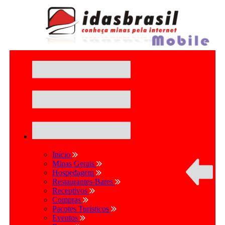
Início
Minas Gerais
Hospedagem
Restaurantes-Bares
Receptivos
Compras
Pacotes Turísticos
Eventos