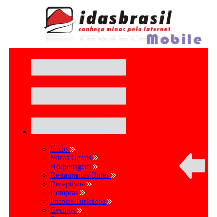
Início
Minas Gerais
Hospedagem
Restaurantes-Bares
Receptivos
Compras
Pacotes Turísticos
Eventos