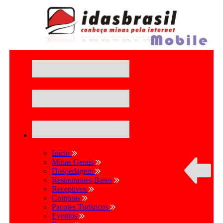
Início
Minas Gerais
Hospedagem
Restaurantes-Bares
Receptivos
Compras
Pacotes Turísticos
Eventos