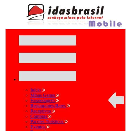
Início
Minas Gerais
Hospedagem
Restaurantes-Bares
Receptivos
Compras
Pacotes Turísticos
Eventos