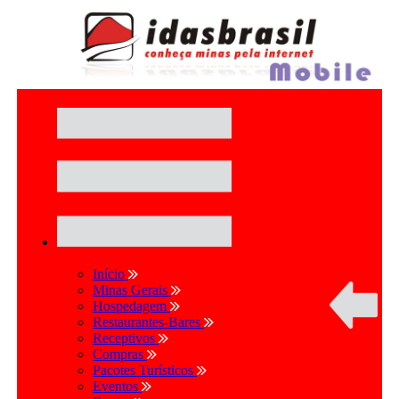
Início
Minas Gerais
Hospedagem
Restaurantes-Bares
Receptivos
Compras
Pacotes Turísticos
Eventos