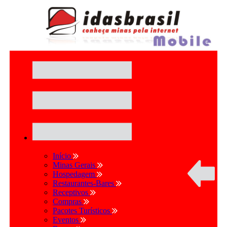
Início
Minas Gerais
Hospedagem
Restaurantes-Bares
Receptivos
Compras
Pacotes Turísticos
Eventos