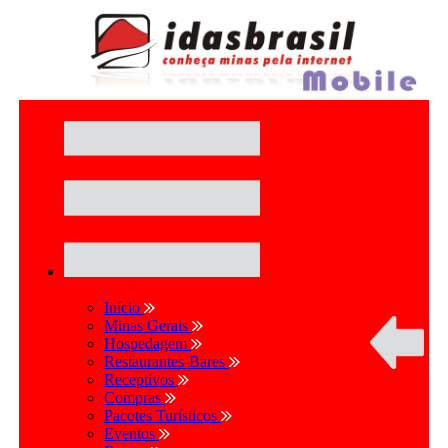
Início
Minas Gerais
Hospedagem
Restaurantes-Bares
Receptivos
Compras
Pacotes Turísticos
Eventos