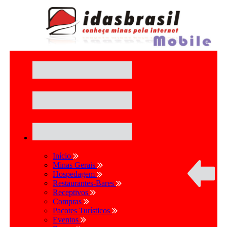
Início
Minas Gerais
Hospedagem
Restaurantes-Bares
Receptivos
Compras
Pacotes Turísticos
Eventos