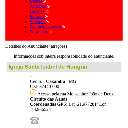
Boates
Atrações
Cidades
Parques
Serviços
Anuncie conosco
Sobre nós
Detalhes do Anunciante (atrações)
Informações sob inteira responsabilidade do anunciante.
Igreja Santa Isabel de Hungria
-
Centro -
Caxambu
- MG
CEP 37440-000
Acesso pela rua Monsenhor João de Deus.
Circuito das Águas
Coordenadas GPS:
Lat -21,977281º Lon
-44,936524º