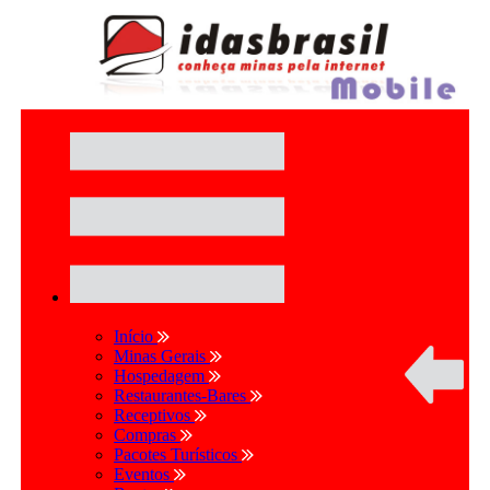
Início
Minas Gerais
Hospedagem
Restaurantes-Bares
Receptivos
Compras
Pacotes Turísticos
Eventos