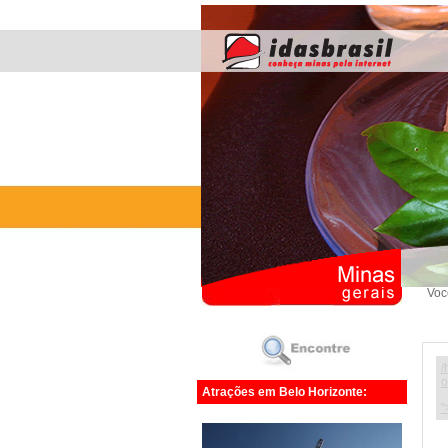
Voc
/
o
Atrações em Belo Horizonte:
"