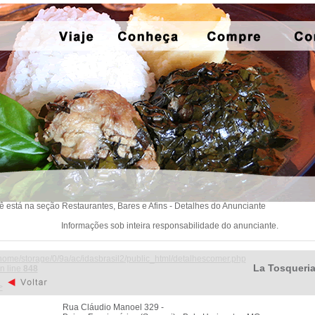
ê está na seção Restaurantes, Bares e Afins - Detalhes do Anunciante
Informações sob inteira responsabilidade do anunciante.
home/storage/0/9a/ac/idasbrasil2/public_html/detalhescomer.php
La Tosqueri
n line
848
>
Rua Cláudio Manoel 329 -