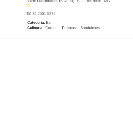
Bairro Funcionários (Savassi) - Belo Horizonte - MG
31 2551-5275
Categoria:
Bar
Culinária:
Carnes - Petiscos - Sanduíches -