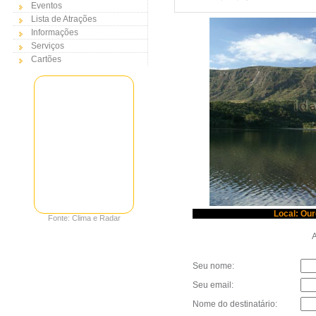
Eventos
Lista de Atrações
Informações
Serviços
Cartões
Local: Our
Fonte: Clima e Radar
Au
Seu nome:
Seu email:
Nome do destinatário: