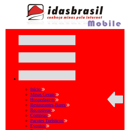
Início
Minas Gerais
Hospedagem
Restaurantes-Bares
Receptivos
Compras
Pacotes Turísticos
Eventos