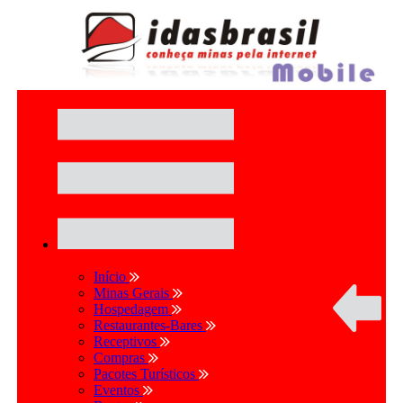
Início
Minas Gerais
Hospedagem
Restaurantes-Bares
Receptivos
Compras
Pacotes Turísticos
Eventos