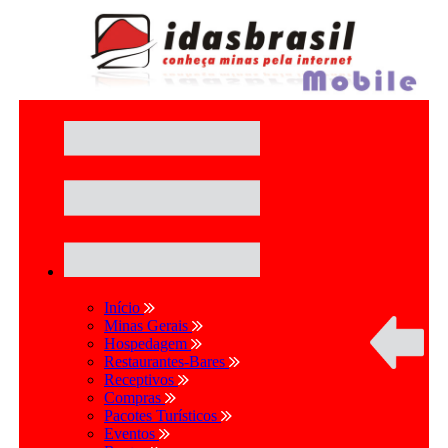
Início
Minas Gerais
Hospedagem
Restaurantes-Bares
Receptivos
Compras
Pacotes Turísticos
Eventos