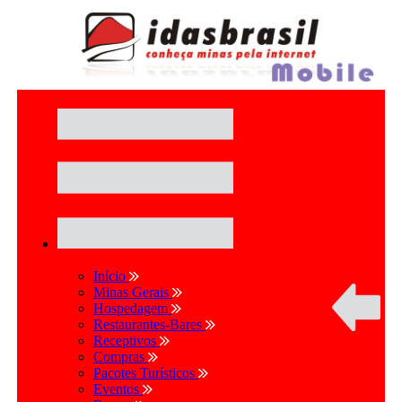
Início
Minas Gerais
Hospedagem
Restaurantes-Bares
Receptivos
Compras
Pacotes Turísticos
Eventos