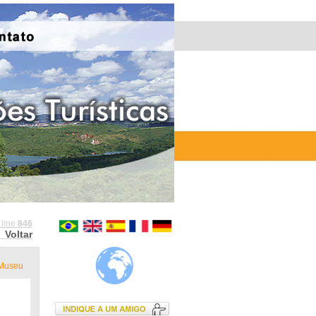
 line
846
Voltar
Museu