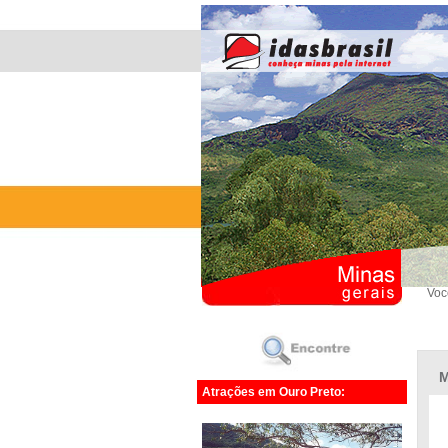
Voc
M
Atrações em Ouro Preto: