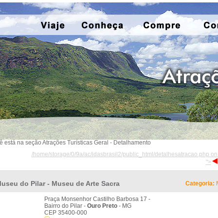
ê está na seção Atrações Turísticas Geral - Detalhamento
/home/storage/0/9a/ac/idasbrasil2/public_html/detalhesatracao.php on
">
useu do Pilar - Museu de Arte Sacra
Categoria:
Praça Monsenhor Castilho Barbosa 17 -
Bairro do Pilar -
Ouro Preto
- MG
CEP 35400-000