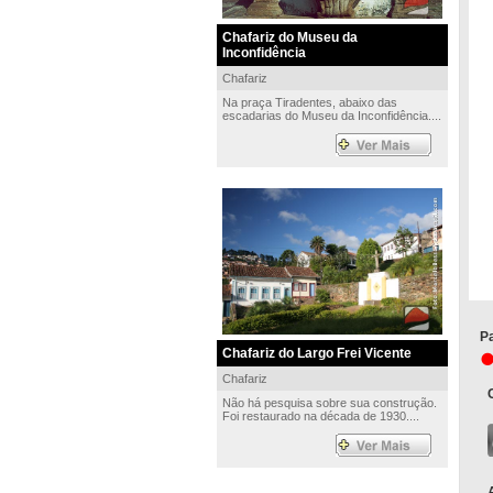
Chafariz do Museu da
Inconfidência
Chafariz
Na praça Tiradentes, abaixo das
escadarias do Museu da Inconfidência....
Pa
Chafariz do Largo Frei Vicente
Chafariz
Não há pesquisa sobre sua construção.
Foi restaurado na década de 1930....