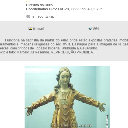
Circuito do Ouro
Coordenadas GPS:
Lat -20,3865º Lon -43,5078º
31 3551-4736
unciona na sacristia da matriz do Pilar, onde estão expostas pratarias, mobili
aramentos e imagens religiosas do séc. XVIII. Destaque para a imagem de N. Sra
ercês, com brincos de Topázio Imperial, atribuída a Aleijadinho.
exto e foto: Marcelo JB Resende. REPRODUÇÃO PROIBIDA.