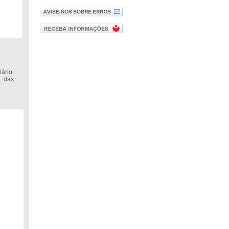
ário,
. das