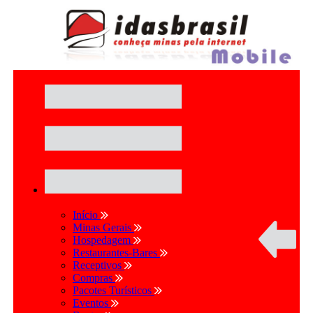
Início
Minas Gerais
Hospedagem
Restaurantes-Bares
Receptivos
Compras
Pacotes Turísticos
Eventos