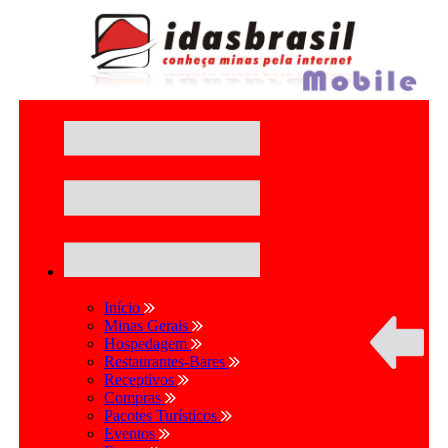
Início
Minas Gerais
Hospedagem
Restaurantes-Bares
Receptivos
Compras
Pacotes Turísticos
Eventos