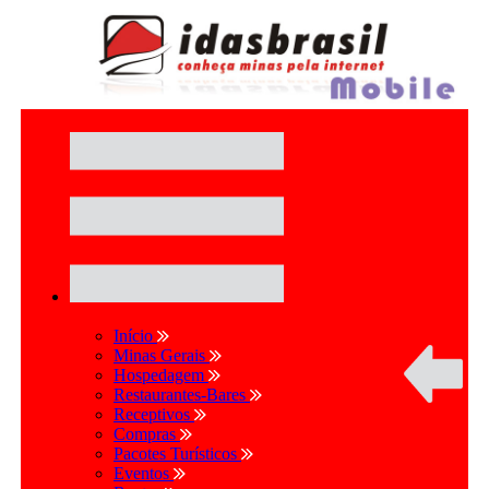
Início
Minas Gerais
Hospedagem
Restaurantes-Bares
Receptivos
Compras
Pacotes Turísticos
Eventos