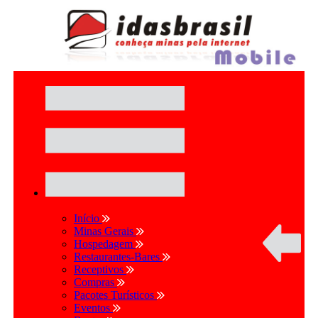
Início
Minas Gerais
Hospedagem
Restaurantes-Bares
Receptivos
Compras
Pacotes Turísticos
Eventos