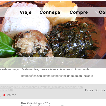
ê está na seção Restaurantes, Bares e Afins - Detalhes do Anunciante
Informações sob inteira responsabilidade do anunciante.
home/storage/0/9a/ac/idasbrasil2/public_html/detalhescomer.php
Pizza Scuola
n line
848
>
Rua Grão Mogol 447 -