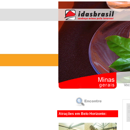
Voc
/
o
Atrações em Belo Horizonte:
"