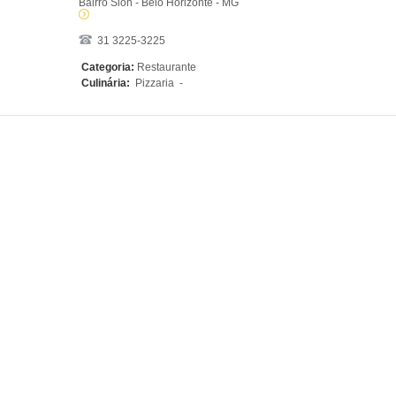
Bairro Sion - Belo Horizonte - MG
31 3225-3225
Categoria:
Restaurante
Culinária:
Pizzaria -