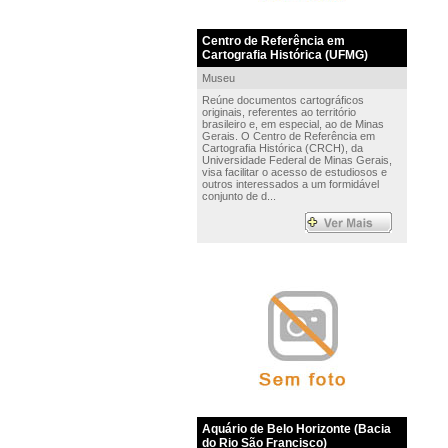
Centro de Referência em
Cartografia Histórica (UFMG)
Museu
Reúne documentos cartográficos
originais, referentes ao território
brasileiro e, em especial, ao de Minas
Gerais. O Centro de Referência em
Cartografia Histórica (CRCH), da
Universidade Federal de Minas Gerais,
visa facilitar o acesso de estudiosos e
outros interessados a um formidável
conjunto de d...
Aquário de Belo Horizonte (Bacia
do Rio São Francisco)