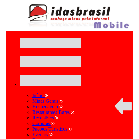
Início
Minas Gerais
Hospedagem
Restaurantes-Bares
Receptivos
Compras
Pacotes Turísticos
Eventos