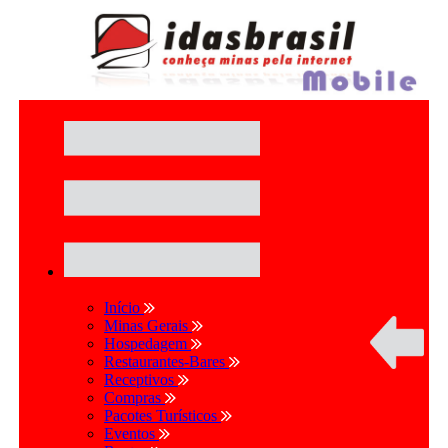
Início
Minas Gerais
Hospedagem
Restaurantes-Bares
Receptivos
Compras
Pacotes Turísticos
Eventos