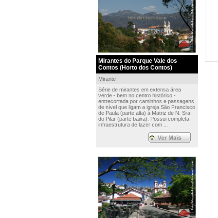
Mirantes do Parque Vale dos
Contos (Horto dos Contos)
Mirante
Série de mirantes em extensa área
verde - bem no centro histórico -
entrecortada por caminhos e passagens
de nível que ligam a igreja São Francisco
de Paula (parte alta) à Matriz de N. Sra.
do Pilar (parte baixa). Possui completa
infraestrutura de lazer com ...