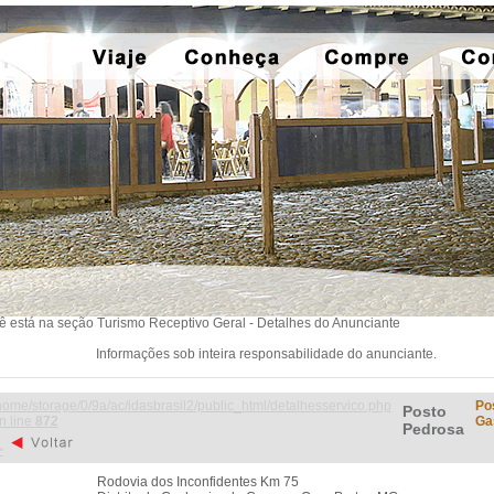
ê está na seção Turismo Receptivo Geral - Detalhes do Anunciante
Informações sob inteira responsabilidade do anunciante.
home/storage/0/9a/ac/idasbrasil2/public_html/detalhesservico.php
Po
Posto
n line
872
Ga
Pedrosa
>
Rodovia dos Inconfidentes Km 75