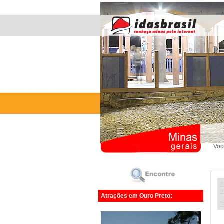
Voc
/
o
Atrações em Ouro Preto:
"