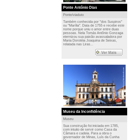
Ponte Antônio Dias
Ponte/viaduto
Também conhecida por "dos Suspiros"
ou "Marília". Data de 1755 e recebe este
nome porque uniu o amor entre duas
pessoas. Nela Tomás Antônio Gonzaga
eternizou sua paixão avassaladora por
Maria Dorotéia Joaquina de Seixas,
relatada nas Liras...
Museu da Inconfidência
Museu
Sua construção foi iniciada em 1785,
com intuito de servir como Casa da
Câmara e cadeia. Para a obra o
governador de Minas, Luís da Cunha