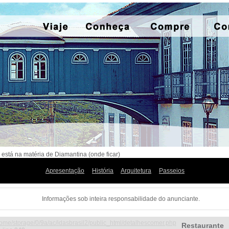
 está na matéria de Diamantina (onde ficar)
Apresentação
História
Arquitetura
Passeios
Informações sob inteira responsabilidade do anunciante.
ome/storage/0/9a/ac/idasbrasil2/public_html/detalhescomer.php
Restaurante