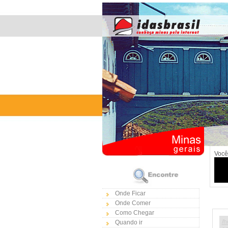
Você
Onde Ficar
Onde Comer
Como Chegar
/h
Quando ir