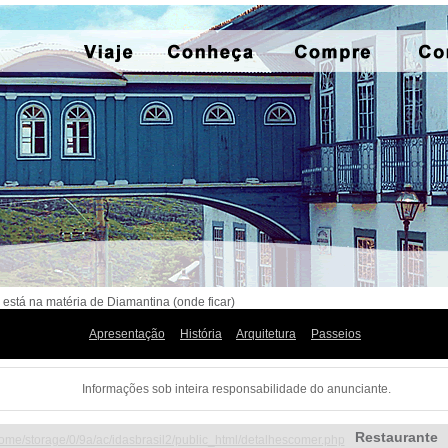
 está na matéria de Diamantina (onde ficar)
Apresentação
História
Arquitetura
Passeios
Informações sob inteira responsabilidade do anunciante.
Restaurante
ome/storage/0/9a/ac/idasbrasil2/public_html/detalhescomer.php