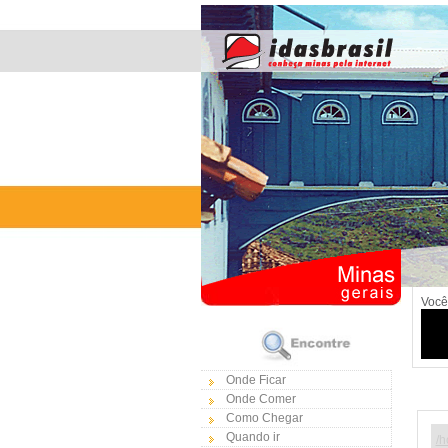
Você
Onde Ficar
Onde Comer
Como Chegar
Quando ir
/h