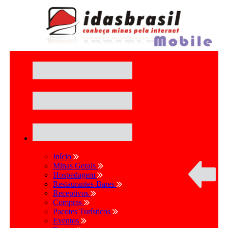
Início
Minas Gerais
Hospedagem
Restaurantes-Bares
Receptivos
Compras
Pacotes Turísticos
Eventos