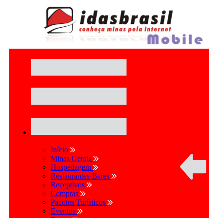
Início
Minas Gerais
Hospedagem
Restaurantes-Bares
Receptivos
Compras
Pacotes Turísticos
Eventos