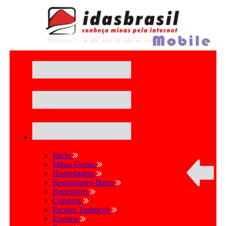
Início
Minas Gerais
Hospedagem
Restaurantes-Bares
Receptivos
Compras
Pacotes Turísticos
Eventos