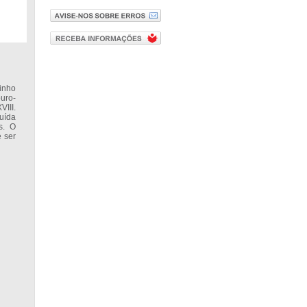
inho
ouro-
III.
uída
s. O
 ser