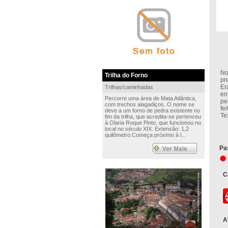
Pa
No
Trilha do Forno
pr
Er
Trilhas/caminhadas
en
Percorre uma área de Mata Atlântica,
pe
com trechos alagadiços. O nome se
fe
deve a um forno de pedra existente no
Te
fim da trilha, que acredita-se pertenceu
à Olaria Roque Pinto, que funcionou no
local no século XIX. Extensão: 1,2
quilômetro.Começa próximo à l...
Pa
C
A