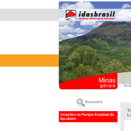
Você
T
Atrações no Parque Estadual do
L
Itacolomi: