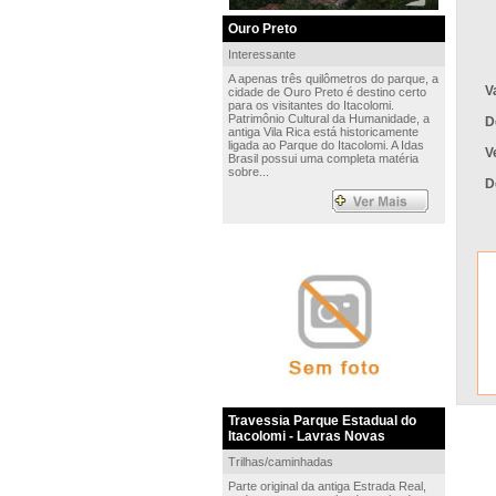
Ouro Preto
Interessante
A apenas três quilômetros do parque, a
V
cidade de Ouro Preto é destino certo
para os visitantes do Itacolomi.
Patrimônio Cultural da Humanidade, a
D
antiga Vila Rica está historicamente
ligada ao Parque do Itacolomi. A Idas
V
Brasil possui uma completa matéria
sobre...
D
Travessia Parque Estadual do
Itacolomi - Lavras Novas
Trilhas/caminhadas
Parte original da antiga Estrada Real,