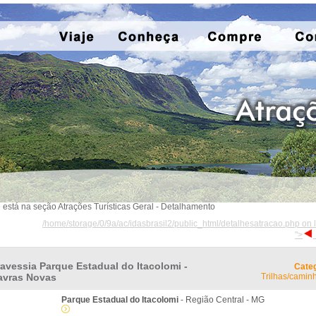
 está na seção Atrações Turísticas Geral - Detalhamento
/home/storage/0/9a/ac/idasbrasil2/public_html/detalhesatracao.php on 
">
ravessia Parque Estadual do Itacolomi -
Categ
avras Novas
Trilhas/camin
Parque Estadual do Itacolomi
- Região Central - MG