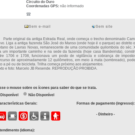
Circuito do Ouro
Coordenadas GPS:
não informado
rte original da antiga Estrada Real, onde começa o trecho denominado Cam
vo. Liga a antiga fazenda São José do Manso (onde hoje é o parque) ao distrito 
etano de Lavras Novas, remanescente de uma comunidade quilombola do séc. XV
a um importante caminho e na sede da fazenda (hoje casa Bandeirista), constr
tre 1706 e 1708, funcionava um posto de vigilância e cobrança de imposto
rcurso de aproximadamente 12 quilômetros, em meio à mata (sombreado), pode
ito a pé ou de bicicleta. Trilha começa próximo aos alojamentos.
xto e foto: Marcelo JB Resende. REPRODUÇÃO PROIBIDA.
sse o mouse sobre os ícones para saber do que se trata.
Disponível
Não Disponível
aracterísticas Gerais:
Formas de pagamento (ingresso):
- Dinheiro -
tendimento (idioma):