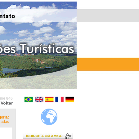
line
846
Voltar
oria:
hadas