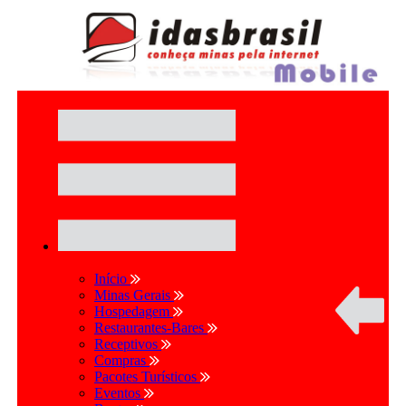
Início
Minas Gerais
Hospedagem
Restaurantes-Bares
Receptivos
Compras
Pacotes Turísticos
Eventos