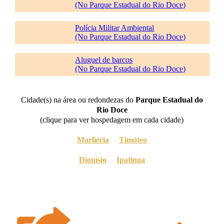
(No Parque Estadual do Rio Doce)
Polícia Militar Ambiental
(No Parque Estadual do Rio Doce)
Aluguel de barcos
(No Parque Estadual do Rio Doce)
Cidade(s) na área ou redondezas do
Parque Estadual do
Rio Doce
(clique para ver hospedagem em cada cidade)
Marliéria
Timóteo
Dionísio
Ipatinga