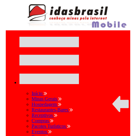
Início
Minas Gerais
Hospedagem
Restaurantes-Bares
Receptivos
Compras
Pacotes Turísticos
Eventos