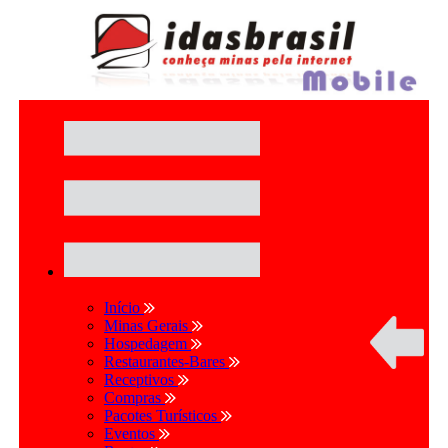
Início
Minas Gerais
Hospedagem
Restaurantes-Bares
Receptivos
Compras
Pacotes Turísticos
Eventos