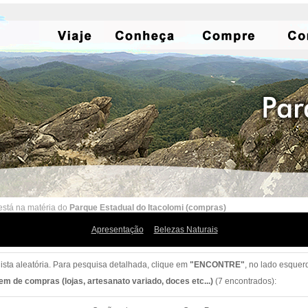
está na matéria do
Parque Estadual do Itacolomi (compras)
Apresentação
Belezas Naturais
lista aleatória. Para pesquisa detalhada, clique em
"ENCONTRE"
, no lado esquer
em de compras (lojas, artesanato variado, doces etc...)
(7 encontrados):