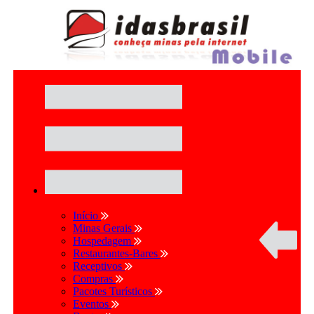
Início
Minas Gerais
Hospedagem
Restaurantes-Bares
Receptivos
Compras
Pacotes Turísticos
Eventos