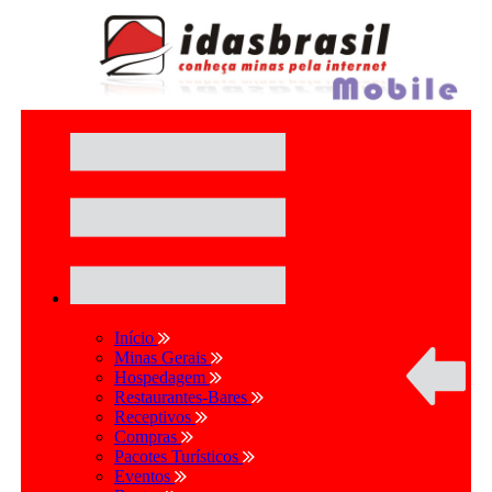
Início
Minas Gerais
Hospedagem
Restaurantes-Bares
Receptivos
Compras
Pacotes Turísticos
Eventos