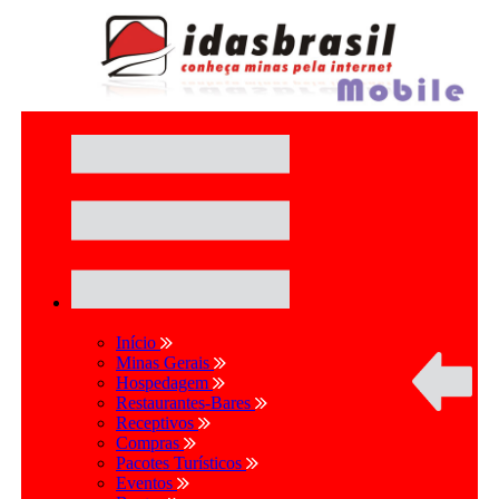
Início
Minas Gerais
Hospedagem
Restaurantes-Bares
Receptivos
Compras
Pacotes Turísticos
Eventos