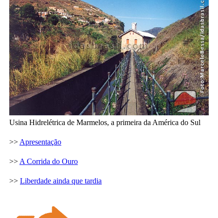
Usina Hidrelétrica de Marmelos, a primeira da América do Sul
>>
Apresentação
>>
A Corrida do Ouro
>>
Liberdade ainda que tardia