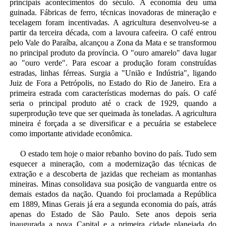
principais acontecimentos do século. A economia deu uma
guinada. Fábricas de ferro, técnicas inovadoras de mineração e
tecelagem foram incentivadas. A agricultura desenvolveu-se a
partir da terceira década, com a lavoura cafeeira. O café entrou
pelo Vale do Paraíba, alcançou a Zona da Mata e se transformou
no principal produto da província. O "ouro amarelo" dava lugar
ao "ouro verde". Para escoar a produção foram construídas
estradas, linhas férreas. Surgia a "União e Indústria", ligando
Juiz de Fora a Petrópolis, no Estado do Rio de Janeiro. Era a
primeira estrada com características modernas do país. O café
seria o principal produto até o crack de 1929, quando a
superprodução teve que ser queimada às toneladas. A agricultura
mineira é forçada a se diversificar e a pecuária se estabelece
como importante atividade econômica.
O estado tem hoje o maior rebanho bovino do país. Tudo sem
esquecer a mineração, com a modernização das técnicas de
extração e a descoberta de jazidas que recheiam as montanhas
mineiras. Minas consolidava sua posição de vanguarda entre os
demais estados da nação. Quando foi proclamada a República
em 1889, Minas Gerais já era a segunda economia do país, atrás
apenas do Estado de São Paulo. Sete anos depois seria
inaugurada a nova Capital e a primeira cidade planejada do