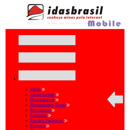
Início
Minas Gerais
Hospedagem
Restaurantes-Bares
Receptivos
Compras
Pacotes Turísticos
Eventos