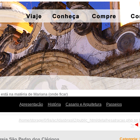
 está na matéria de Mariana (onde ficar)
Apresentação
História
Casario e Arquitetura
Passeios
/home/storage/0/9a/ac/idasbrasil2/public_html/detalhesatracao.php on 
">
greja São Pedro dos Clérigos
Categoria: