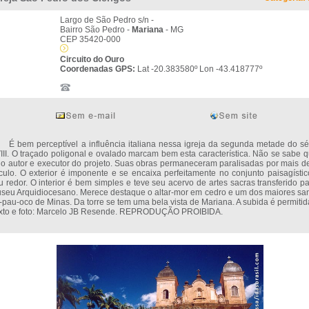
Largo de São Pedro s/n -
Bairro São Pedro -
Mariana
- MG
CEP 35420-000
Circuito do Ouro
Coordenadas GPS:
Lat -20.383580º Lon -43.418777º
bem perceptível a influência italiana nessa igreja da segunda metade do sé
III. O traçado poligonal e ovalado marcam bem esta característica. Não se sabe
i o autor e executor do projeto. Suas obras permaneceram paralisadas por mais 
culo. O exterior é imponente e se encaixa perfeitamente no conjunto paisagísti
u redor. O interior é bem simples e teve seu acervo de artes sacras transferido p
seu Arquidiocesano. Merece destaque o altar-mor em cedro e um dos maiores san
-pau-oco de Minas. Da torre se tem uma bela vista de Mariana. A subida é permitid
xto e foto: Marcelo JB Resende. REPRODUÇÃO PROIBIDA.