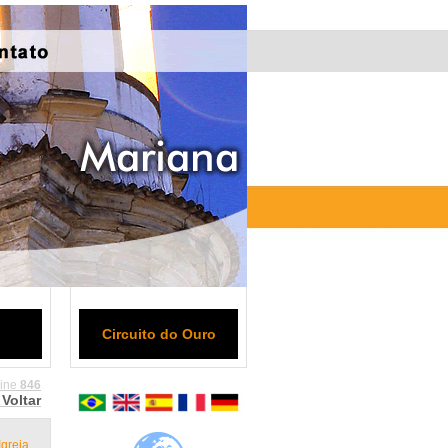
Circuito do Ouro
line
846
Voltar
Igreja