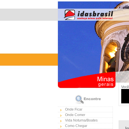
Você
Onde Ficar
Onde Comer
Vida Noturna/Boates
Como Chegar
I