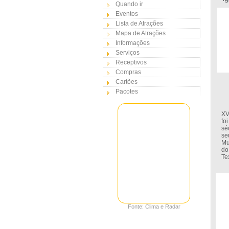
Quando ir
Eventos
Lista de Atrações
Mapa de Atrações
Informações
Serviços
Receptivos
Compras
Cartões
Pacotes
É 
XV
fo
sé
se
Mu
do
Te
Fonte: Clima e Radar