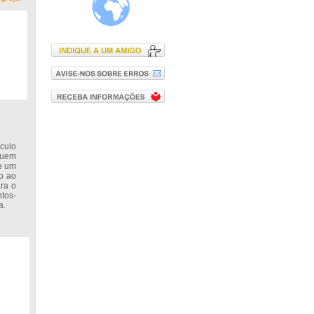
culo
 quem
de um
co ao
ara o
tos-
a.