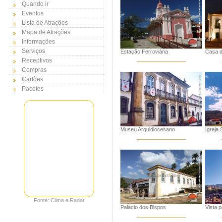
Quando ir
Eventos
Lista de Atrações
Mapa de Atrações
Informações
Serviços
Estação Ferroviária
Casa 
Receptivos
Compras
Cartões
Pacotes
Museu Arquidiocesano
Igreja
Fonte: Clima e Radar
Palácio dos Bispos
Vista p