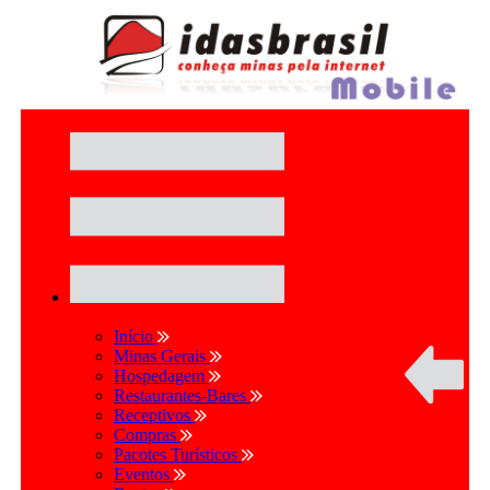
Início
Minas Gerais
Hospedagem
Restaurantes-Bares
Receptivos
Compras
Pacotes Turísticos
Eventos