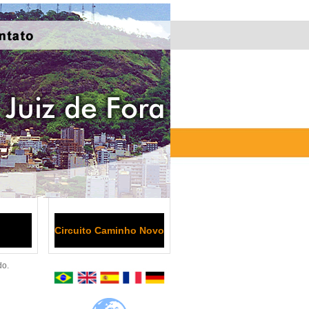
Circuito Caminho Novo
do.