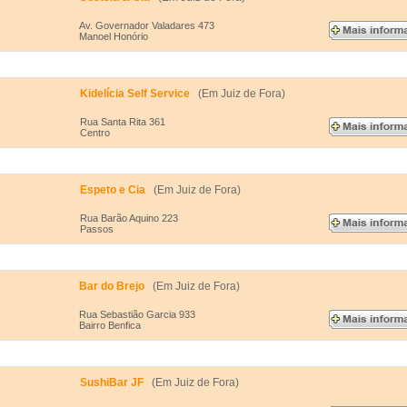
Av. Governador Valadares 473
Manoel Honório
Kidelícia Self Service
(Em Juiz de Fora)
Rua Santa Rita 361
Centro
Espeto e Cia
(Em Juiz de Fora)
Rua Barão Aquino 223
Passos
Bar do Brejo
(Em Juiz de Fora)
Rua Sebastião Garcia 933
Bairro Benfica
SushiBar JF
(Em Juiz de Fora)