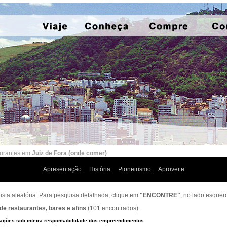
urantes em
Juiz de Fora (onde comer)
Apresentação
História
Pioneirismo
Aproveite
lista aleatória. Para pesquisa detalhada, clique em
"ENCONTRE"
, no lado esquer
 de restaurantes, bares e afins
(101 encontrados):
ações sob inteira responsabilidade dos empreendimentos.