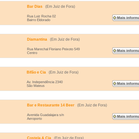
Bar Dias
(Em Juiz de Fora)
Rua Luiz Rocha 02
Bairro Eldorado
Diamantina
(Em Juiz de Fora)
Rua Marechal Floriano Peixoto 549
Centro
Bifão e Cia
(Em Juiz de Fora)
Av. Independência 2340
São Mateus
Bar e Restaurante 14 Beer
(Em Juiz de Fora)
Avenida Guadalajara s/n
Aeroporto
Costela & Cia
(Em Juiz de Fora)