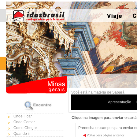
Você está na matéria de Sabará
Apresentação
Onde Ficar
Clique na imagem para enviar o cart
Onde Comer
Como Chegar
Preencha os campos para enviar est
Quando ir