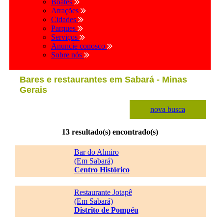
Boates
Atrações
Cidades
Parques
Serviços
Anuncie conosco
Sobre nós
Bares e restaurantes em Sabará - Minas
Gerais
nova busca
13 resultado(s) encontrado(s)
Bar do Almiro
(Em Sabará)
Centro Histórico
Restaurante Jotapê
(Em Sabará)
Distrito de Pompéu