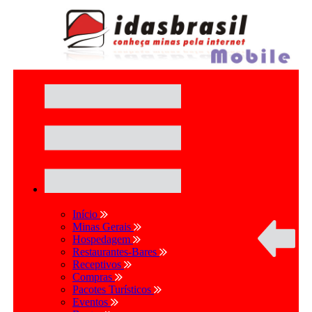
Início
Minas Gerais
Hospedagem
Restaurantes-Bares
Receptivos
Compras
Pacotes Turísticos
Eventos