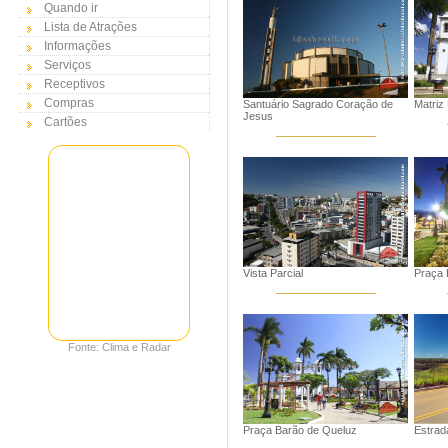
Quando ir
Lista de Atrações
Informações
Serviços
Receptivos
Compras
Santuário Sagrado Coração de
Matriz
Jesus
Cartões
Vista Parcial
Praça 
Fonte: Clima e Radar
Praça Barão de Queluz
Estrad